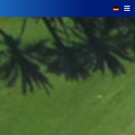
Der Golfplatz
Nachrichten
Dienstleistungen
Golfschule
Restaurant
Preise
Bildergalerie