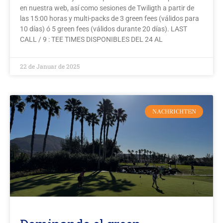
en nuestra web, así como sesiones de Twiligth a partir de
las 15:00 horas y multi-packs de 3 green fees (válidos para
10 días) ó 5 green fees (válidos durante 20 días). LAST
CALL / 9 : TEE TIMES DISPONIBLES DEL 24 AL
22 de Januar de 2025
NACHRICHTEN