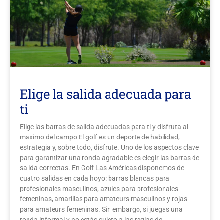
Kontakt
Rechtliche Hinweise
Elige la salida adecuada para
ti
Elige las barras de salida adecuadas para ti y disfruta al
máximo del campo El golf es un deporte de habilidad,
estrategia y, sobre todo, disfrute. Uno de los aspectos clave
para garantizar una ronda agradable es elegir las barras de
salida correctas. En Golf Las Américas disponemos de
cuatro salidas en cada hoyo: barras blancas para
profesionales masculinos, azules para profesionales
femeninas, amarillas para amateurs masculinos y rojas
para amateurs femeninas. Sin embargo, si juegas una
ronda informal y no estás sujeto a las reglas de