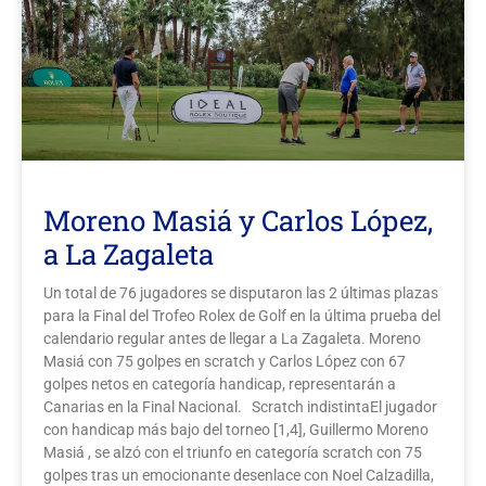
Moreno Masiá y Carlos López,
a La Zagaleta
Un total de 76 jugadores se disputaron las 2 últimas plazas
para la Final del Trofeo Rolex de Golf en la última prueba del
calendario regular antes de llegar a La Zagaleta. Moreno
Masiá con 75 golpes en scratch y Carlos López con 67
golpes netos en categoría handicap, representarán a
Canarias en la Final Nacional. Scratch indistintaEl jugador
con handicap más bajo del torneo [1,4], Guillermo Moreno
Masiá , se alzó con el triunfo en categoría scratch con 75
golpes tras un emocionante desenlace con Noel Calzadilla,