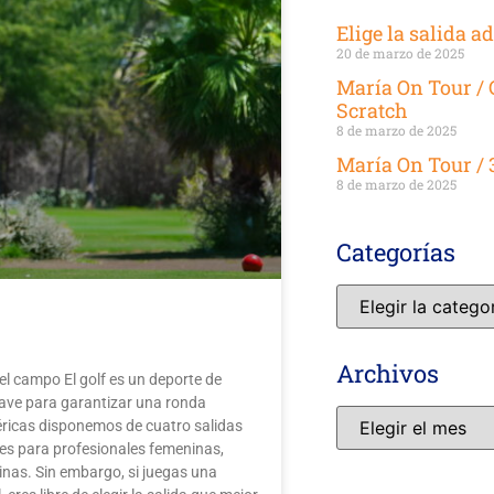
Elige la salida a
20 de marzo de 2025
María On Tour /
Scratch
8 de marzo de 2025
María On Tour / 
8 de marzo de 2025
Categorías
Archivos
del campo El golf es un deporte de
clave para garantizar una ronda
méricas disponemos de cuatro salidas
es para profesionales femeninas,
nas. Sin embargo, si juegas una