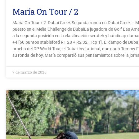
María On Tour / 2
María On Tour / 2 Dubai Creek Segunda ronda en Dubai Creek – M
puesto en el Melia Challenge de DubaiLa jugadora de Golf Las Am
a la segunda posición en la clasificación scratch y hándicap dam
+4 [60 puntos stableford R1 28 + R2 32, Hcp 1]. El campo de Duba
prueba del DP World Tour, el Dubai Invitational, que ganó Tommy
su ronda de hoy, María compartió sus pensamientos sobre la jorn
7 de marzo de 2025