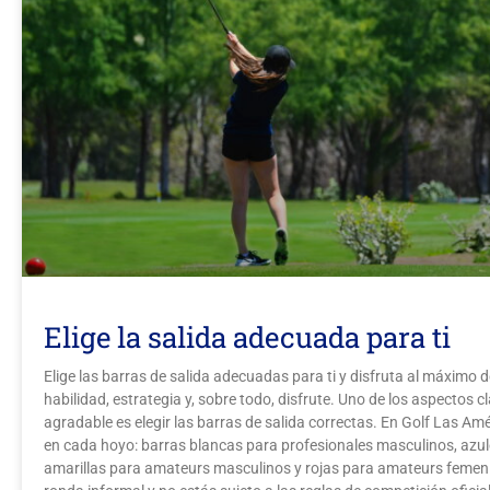
Elige la salida adecuada para ti
Elige las barras de salida adecuadas para ti y disfruta al máximo 
habilidad, estrategia y, sobre todo, disfrute. Uno de los aspectos 
agradable es elegir las barras de salida correctas. En Golf Las A
en cada hoyo: barras blancas para profesionales masculinos, azul
amarillas para amateurs masculinos y rojas para amateurs femeni