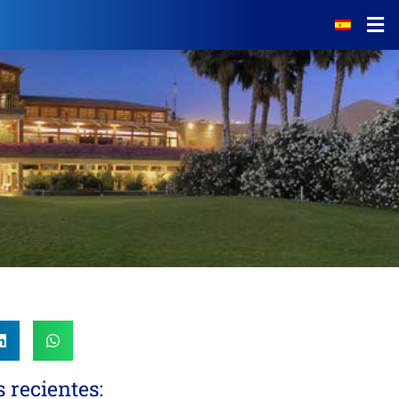
Noticias
El Campo
Tarifas
Servicios
Escuela de Golf
Restaurante
Calendario de Torneos
s recientes: