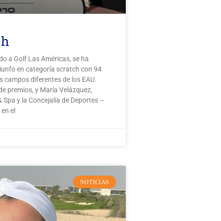
ch
o a Golf Las Américas, se ha
riunfo en categoría scratch con 94
es campos diferentes de los EAU.
de premios, y María Velázquez,
 Spa y la Concejalía de Deportes –
 en el
NOTICIAS