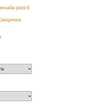
Galería
decuada para ti
Contacto
 Campeona
Aviso Legal
3