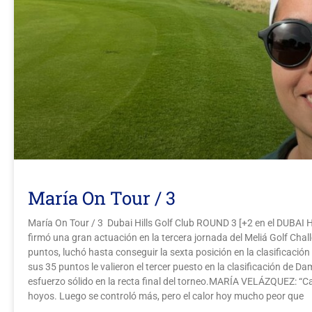
María On Tour / 3
María On Tour / 3 Dubai Hills Golf Club ROUND 3 [+2 en el DUBA
firmó una gran actuación en la tercera jornada del Meliá Golf Chal
puntos, luchó hasta conseguir la sexta posición en la clasificación
sus 35 puntos le valieron el tercer puesto en la clasificación de 
esfuerzo sólido en la recta final del torneo.MARÍA VELÁZQUEZ: “
hoyos. Luego se controló más, pero el calor hoy mucho peor que