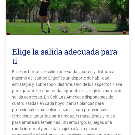
Galería
Contacto
Aviso Legal
Elige la salida adecuada para
ti
Elige las barras de salida adecuadas para ti y disfruta al
máximo del campo El golf es un deporte de habilidad,
estrategia y, sobre todo, disfrute. Uno de los aspectos clave
para garantizar una ronda agradable es elegir las barras de
salida correctas. En Golf Las Américas disponemos de
cuatro salidas en cada hoyo: barras blancas para
profesionales masculinos, azules para profesionales
femeninas, amarillas para amateurs masculinos y rojas
para amateurs femeninas. Sin embargo, si juegas una
ronda informal y no estás sujeto a las reglas de