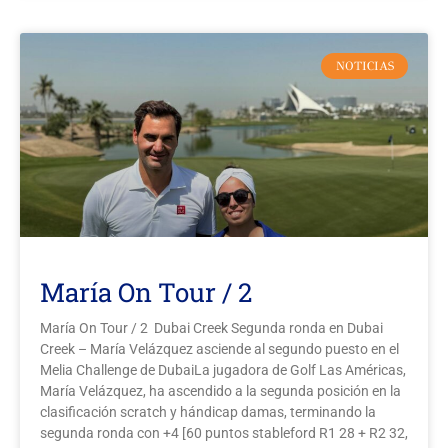
NOTICIAS
María On Tour / 2
María On Tour / 2 Dubai Creek Segunda ronda en Dubai
Creek – María Velázquez asciende al segundo puesto en el
Melia Challenge de DubaiLa jugadora de Golf Las Américas,
María Velázquez, ha ascendido a la segunda posición en la
clasificación scratch y hándicap damas, terminando la
segunda ronda con +4 [60 puntos stableford R1 28 + R2 32,