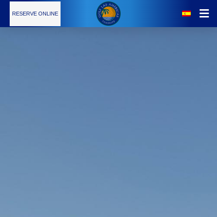
RESERVE ONLINE
Noticias
El Campo
Tarifas
Servicios
Escuela de Golf
Restaurante
Calendario de Torneos