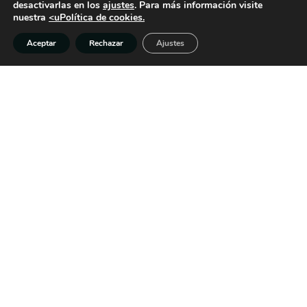
desactivarlas en los
ajustes
. Para más información visite
MEDIOAMBIENTE
nuestra
<uPolítica de cookies.
«
Aceptar
Rechazar
Ajustes
Estoy muy contenta con la experiencia que estoy
viviendo y con la oportunidad de jugar en
campos de tanta categoría. Y, por supuesto, con
el resultado de hoy, que me mantiene luchando
por los primeros puestos de la clasificación».
Clasificación