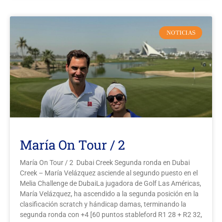
NOTICIAS
María On Tour / 2
María On Tour / 2 Dubai Creek Segunda ronda en Dubai
Creek – María Velázquez asciende al segundo puesto en el
Melia Challenge de DubaiLa jugadora de Golf Las Américas,
María Velázquez, ha ascendido a la segunda posición en la
clasificación scratch y hándicap damas, terminando la
segunda ronda con +4 [60 puntos stableford R1 28 + R2 32,