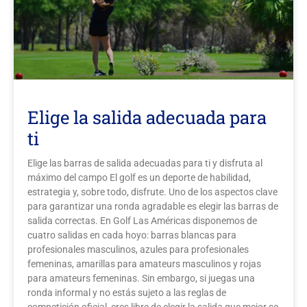
Galería
Contacto
Aviso Legal
Elige la salida adecuada para
ti
Elige las barras de salida adecuadas para ti y disfruta al
máximo del campo El golf es un deporte de habilidad,
estrategia y, sobre todo, disfrute. Uno de los aspectos clave
para garantizar una ronda agradable es elegir las barras de
salida correctas. En Golf Las Américas disponemos de
cuatro salidas en cada hoyo: barras blancas para
profesionales masculinos, azules para profesionales
femeninas, amarillas para amateurs masculinos y rojas
para amateurs femeninas. Sin embargo, si juegas una
ronda informal y no estás sujeto a las reglas de