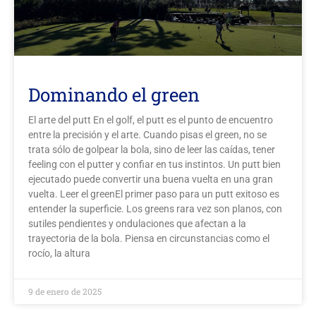
Dominando el green
El arte del putt En el golf, el putt es el punto de encuentro
entre la precisión y el arte. Cuando pisas el green, no se
trata sólo de golpear la bola, sino de leer las caídas, tener
feeling con el putter y confiar en tus instintos. Un putt bien
ejecutado puede convertir una buena vuelta en una gran
vuelta. Leer el greenEl primer paso para un putt exitoso es
entender la superficie. Los greens rara vez son planos, con
sutiles pendientes y ondulaciones que afectan a la
trayectoria de la bola. Piensa en circunstancias como el
rocío, la altura
9 de enero de 2025