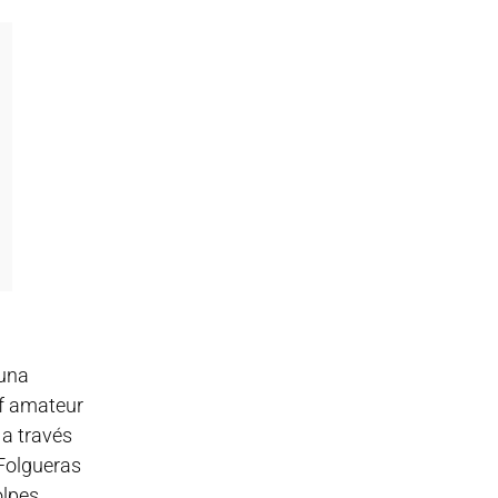
 una
lf amateur
 a través
 Folgueras
olpes