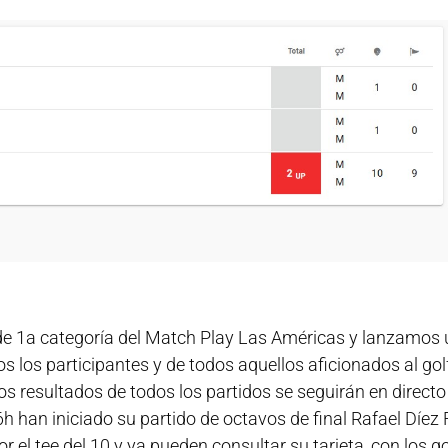
e 1a categoría del Match Play Las Américas y lanzamos
 los participantes y de todos aquellos aficionados al go
s resultados de todos los partidos se seguirán en directo
56h han iniciado su partido de octavos de final Rafael Díez
r el tee del 10 y ya pueden consultar su tarjeta, con los g