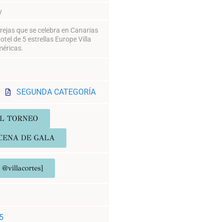
y
rejas que se celebra en Canarias
tel de 5 estrellas Europe Villa
méricas.
SEGUNDA CATEGORÍA
L TORNEO
CENA DE GALA
villacortes]
5