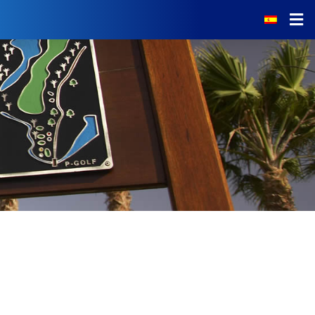
Noticias
El Campo
Tarifas
Servicios
Escuela de Golf
Restaurante
Calendario de Torneos