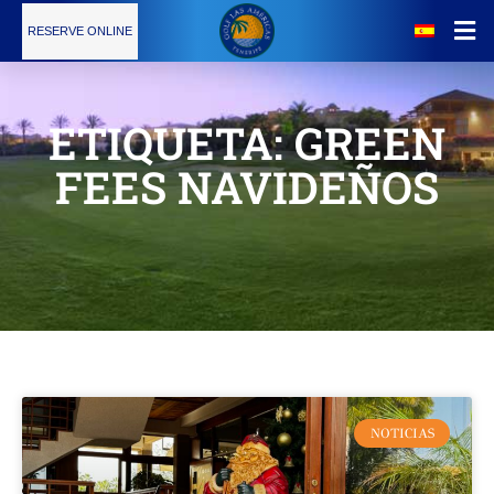
RESERVE ONLINE
Noticias
ETIQUETA: GREEN
El Campo
FEES NAVIDEÑOS
Tarifas
Servicios
Escuela de Golf
Restaurante
NOTICIAS
Calendario de Torneos