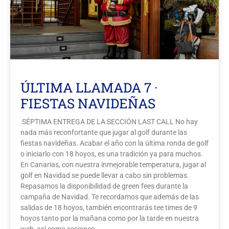
Galería
Contacto
Aviso Legal
ÚLTIMA LLAMADA 7 ·
FIESTAS NAVIDEÑAS
SÉPTIMA ENTREGA DE LA SECCIÓN LAST CALL No hay
nada más reconfortante que jugar al golf durante las
fiestas navideñas. Acabar el año con la última ronda de golf
o iniciarlo con 18 hoyos, es una tradición ya para muchos.
En Canarias, con nuestra inmejorable temperatura, jugar al
golf en Navidad se puede llevar a cabo sin problemas.
Repasamos la disponibilidad de green fees durante la
campaña de Navidad. Te recordamos que además de las
salidas de 18 hoyos, también encontrarás tee times de 9
hoyos tanto por la mañana como por la tarde en nuestra