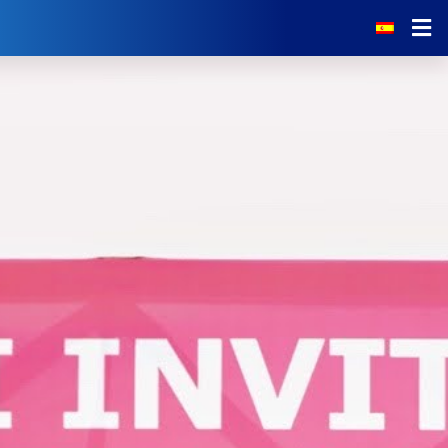
Noticias
El Campo
Tarifas
Servicios
Escuela de Golf
Restaurante
Calendario de Torneos