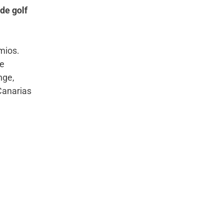
 de golf
mios.
he
nge,
 Canarias