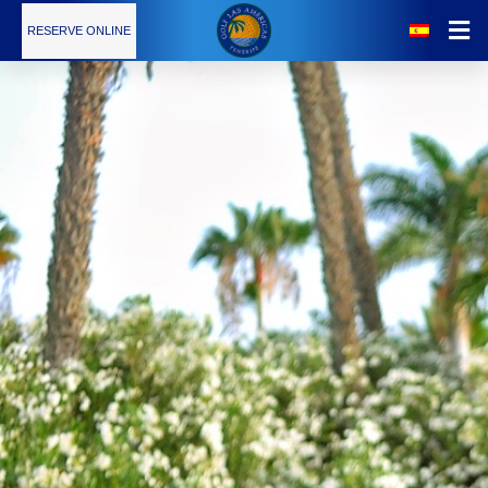
RESERVE ONLINE
Noticias
El Campo
Tarifas
Servicios
Escuela de Golf
Restaurante
Calendario de Torneos