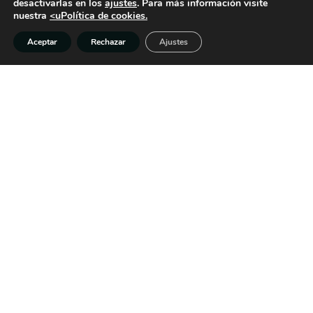
desactivarlas en los
ajustes
. Para más información visite
MEDIOAMBIENTE
nuestra
<uPolítica de cookies.
Aceptar
Rechazar
Ajustes
Book your tee time in advance to guarantee your
spot
Your tee time in real time
BOOK ONLINE
RESERVA ONLINE
RÉSERVEZ EN LIGNE
BOKA ONLINE