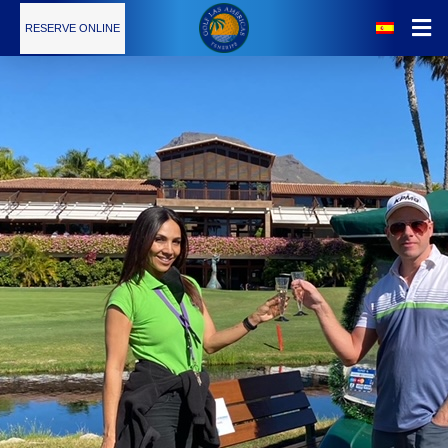
RESERVE ONLINE
Noticias
El Campo
Tarifas
Servicios
Escuela de Golf
Restaurante
Calendario de Torneos